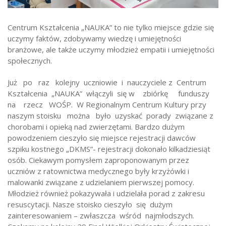
Strefa ucznia
Centrum Kształcenia „NAUKA” to nie tylko miejsce gdzie się
Bursa/Internat
uczymy faktów, zdobywamy wiedzę i umiejętności
Rekrutacja
branżowe, ale także uczymy młodzież empatii i umiejętności
społecznych.
Oferty pracy dla pracowników
Już po raz kolejny uczniowie i nauczyciele z Centrum
Zadania realizowane z budżetu państwa
Kształcenia „NAUKA” włączyli się w zbiórkę funduszy
na rzecz WOŚP. W Regionalnym Centrum Kultury przy
naszym stoisku można było uzyskać porady związane z
chorobami i opieką nad zwierzętami. Bardzo dużym
powodzeniem cieszyło się miejsce rejestracji dawców
szpiku kostnego „DKMS”- rejestracji dokonało kilkadziesiąt
osób. Ciekawym pomysłem zaproponowanym przez
uczniów z ratownictwa medycznego były krzyżówki i
malowanki związane z udzielaniem pierwszej pomocy.
Młodzież również pokazywała i udzielała porad z zakresu
resuscytacji. Nasze stoisko cieszyło się dużym
zainteresowaniem – zwłaszcza wśród najmłodszych.