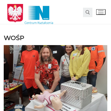
WOŚP
O nas
Oferta
LO SMS Talent
Strefa rodzica