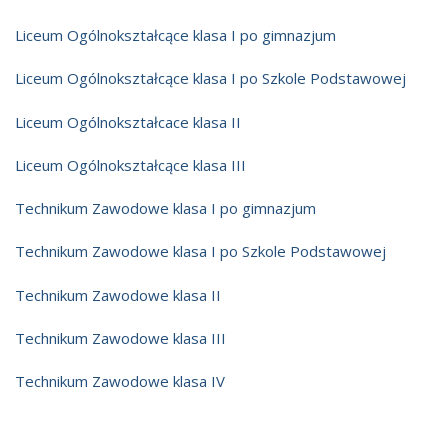
Strefa ucznia
Liceum Ogólnokształcące klasa I po gimnazjum
Bursa/Internat
Liceum Ogólnokształcące klasa I po Szkole Podstawowej
Rekrutacja
Liceum Ogólnokształcace klasa II
Oferty pracy dla pracowników
Zadania realizowane z budżetu państwa
Liceum Ogólnokształcące klasa III
Technikum Zawodowe klasa I po gimnazjum
Technikum Zawodowe klasa I po Szkole Podstawowej
Technikum Zawodowe klasa II
Technikum Zawodowe klasa III
Technikum Zawodowe klasa IV