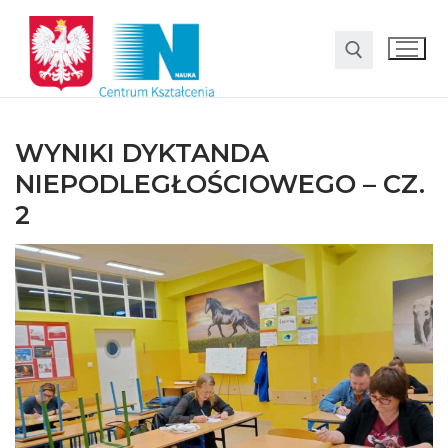
WYNIKI DYKTANDA
NIEPODLEGŁOŚCIOWEGO – CZ.
2
O nas
Oferta
LO SMS Talent
Strefa rodzica