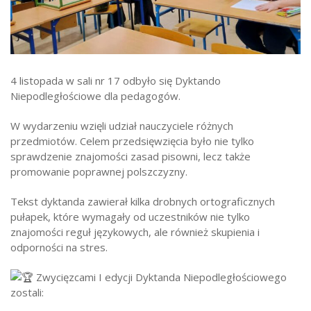
Strefa ucznia
Bursa/Internat
Rekrutacja
4
listopada w sali nr 17 odbyło się Dyktando
Oferty pracy dla pracowników
Niepodległościowe dla pedagogów.
Zadania realizowane z budżetu państwa
W wydarzeniu wzięli udział nauczyciele różnych
przedmiotów. Celem przedsięwzięcia było nie tylko
sprawdzenie znajomości zasad pisowni, lecz także
promowanie poprawnej polszczyzny.
Tekst dyktanda zawierał kilka drobnych ortograficznych
pułapek, które wymagały od uczestników nie tylko
znajomości reguł językowych, ale również skupienia i
odporności na stres.
Zwycięzcami I edycji Dyktanda Niepodległościowego
zostali: