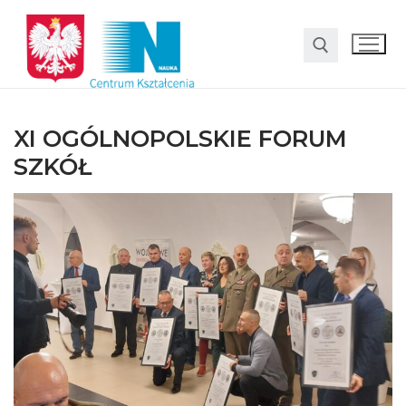
XI OGÓLNOPOLSKIE FORUM
SZKÓŁ
O nas
Oferta
LO SMS Talent
Strefa rodzica