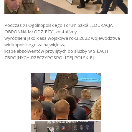
Strefa ucznia
Bursa/Internat
Podczas XI Ogólnopolskiego Forum Szkół „EDUKACJA
Rekrutacja
OBRONNA MŁODZIEŻY” zostaliśmy
Oferty pracy dla pracowników
wyróżnieni jako klasa wojskowa roku 2022 województwa
wielkopolskiego za największą
Zadania realizowane z budżetu państwa
liczbę absolwentów przyjętych do służby w SIŁACH
ZBROJNYCH RZECZYPOSPOLITEJ POLSKIEJ.