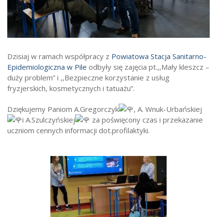
Strefa ucznia
Bursa/Internat
Rekrutacja
Dzisiaj w ramach współpracy z
Powiatowa Stacja Sanitarno-
Oferty pracy dla pracowników
Epidemiologiczna w Pile
odbyły się zajęcia pt.,,Mały kleszcz –
duży problem” i ,,Bezpieczne korzystanie z usług
Zadania realizowane z budżetu państwa
fryzjerskich, kosmetycznych i tatuażu”.
Dziękujemy Paniom A.Gregorczyk
, A. Wnuk-Urbańskiej
i A.Szulczyńskiej
za poświęcony czas i przekazanie
uczniom cennych informacji dot.profilaktyki.