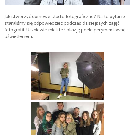
Strefa ucznia
Jak stworzyć domowe studio fotograficzne? Na to pytanie
Bursa/Internat
staraliśmy się odpowiedzieć podczas dzisiejszych zajęć
Rekrutacja
fotografii. Uczniowie mieli też okazję poeksperymentować z
oświetleniem.
Oferty pracy dla pracowników
Zadania realizowane z budżetu państwa