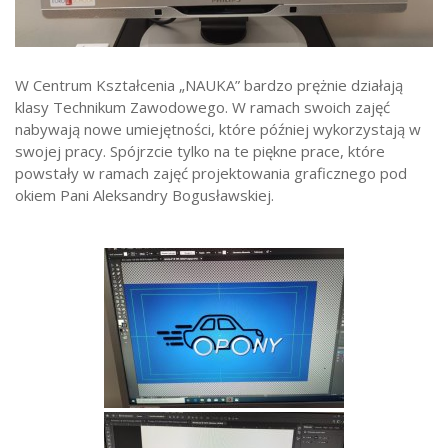
Strefa ucznia
Bursa/Internat
W Centrum Kształcenia „NAUKA” bardzo prężnie działają
Rekrutacja
klasy Technikum Zawodowego. W ramach swoich zajęć
Oferty pracy dla pracowników
nabywają nowe umiejętności, które później wykorzystają w
swojej pracy. Spójrzcie tylko na te piękne prace, które
Zadania realizowane z budżetu państwa
powstały w ramach zajęć projektowania graficznego pod
okiem Pani Aleksandry Bogusławskiej.