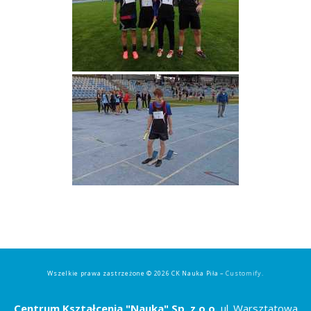
Wszelkie prawa zastrzeżone © 2026 CK Nauka Piła –
Customify
.
Centrum Kształcenia "Nauka" Sp. z o.o.
ul. Warsztatowa