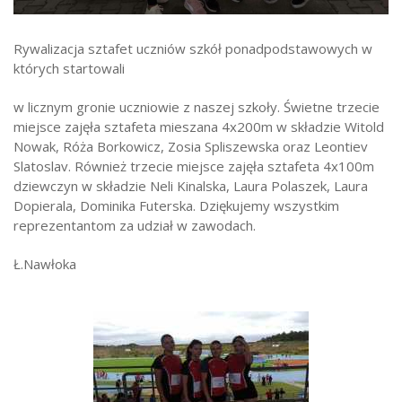
Strefa ucznia
Rywalizacja sztafet uczniów szkół ponadpodstawowych w
Bursa/Internat
których startowali
Rekrutacja
w licznym gronie uczniowie z naszej szkoły. Świetne trzecie
Oferty pracy dla pracowników
miejsce zajęła sztafeta mieszana 4x200m w składzie Witold
Nowak, Róża Borkowicz, Zosia Spliszewska oraz Leontiev
Zadania realizowane z budżetu państwa
Slatoslav. Również trzecie miejsce zajęła sztafeta 4x100m
dziewczyn w składzie Neli Kinalska, Laura Polaszek, Laura
Dopierala, Dominika Futerska. Dziękujemy wszystkim
reprezentantom za udział w zawodach.
Ł.Nawłoka