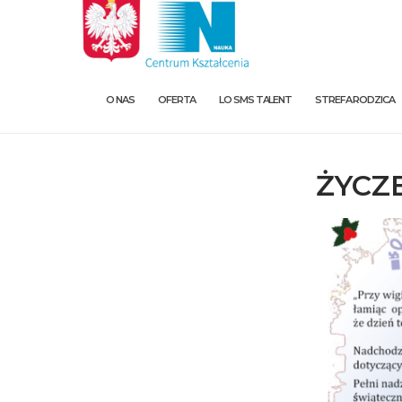
O NAS
OFERTA
LO SMS TALENT
STREFA RODZICA
ŻYCZ
O nas
Oferta
LO SMS Talent