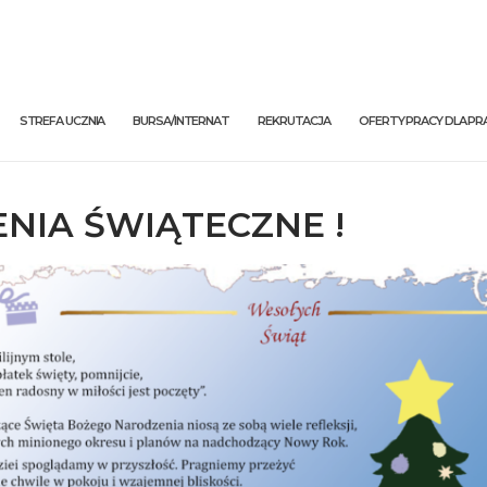
STREFA UCZNIA
BURSA/INTERNAT
REKRUTACJA
OFERTY PRACY DLA 
ENIA ŚWIĄTECZNE !