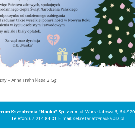
wników
budżetu państwa
zny – Anna Frahn klasa 2 Gg.
rum Kształcenia "Nauka" Sp. z o.o.
ul. Warsztatowa 6, 64-920
Telefon: 67 214 84 01 E-mail:
sekretariat@nauka.pila.pl