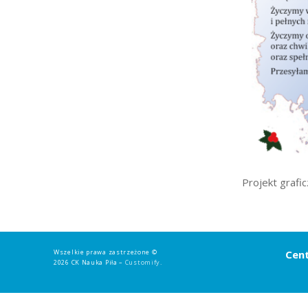
Strefa rodzica
Strefa ucznia
Bursa/Internat
Rekrutacja
Oferty pracy dla praco
Zadania realizowane z 
Projekt grafic
Wszelkie prawa zastrzeżone ©
Cent
2026 CK Nauka Piła –
Customify
.