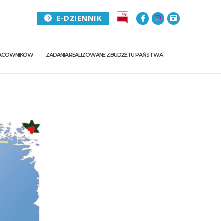
E-DZIENNIK
PRACOWNIKÓW
ZADANIA REALIZOWANE Z BUDŻETU PAŃSTWA