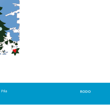
 Piła
RODO